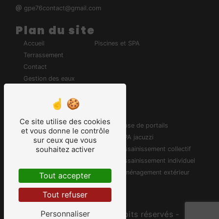
gpe76contact@gmail.com
Plan du site
Accueil
Piscines et SPA
Terrassement
Contact
Gestion des eaux
Clôtures & Portails
Nos prestations
Ce site utilise des cookies
Entreprise de terrassement
Pose de portails
et vous donne le contrôle
Terrasse
SPA jacuzzi
sur ceux que vous
souhaitez activer
Piscine
Assainissement collectif
Pisciniste
Assainissement individuel
Pose de clôtures
Aménagement extérieur
Tout accepter
Pavé
Tout refuser
Enrobé
Personnaliser
©
Vistalid
- 2026 - Tous droits réservés -