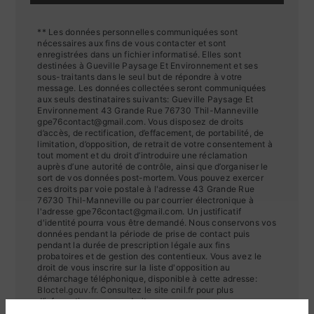
** Les données personnelles communiquées sont
nécessaires aux fins de vous contacter et sont
enregistrées dans un fichier informatisé. Elles sont
destinées à Gueville Paysage Et Environnement et ses
sous-traitants dans le seul but de répondre à votre
message. Les données collectées seront communiquées
aux seuls destinataires suivants: Gueville Paysage Et
Environnement 43 Grande Rue 76730 Thil-Manneville
gpe76contact@gmail.com. Vous disposez de droits
d’accès, de rectification, d’effacement, de portabilité, de
limitation, d’opposition, de retrait de votre consentement à
tout moment et du droit d’introduire une réclamation
auprès d’une autorité de contrôle, ainsi que d’organiser le
sort de vos données post-mortem. Vous pouvez exercer
ces droits par voie postale à l'adresse 43 Grande Rue
76730 Thil-Manneville ou par courrier électronique à
l'adresse gpe76contact@gmail.com. Un justificatif
d'identité pourra vous être demandé. Nous conservons vos
données pendant la période de prise de contact puis
pendant la durée de prescription légale aux fins
probatoires et de gestion des contentieux. Vous avez le
droit de vous inscrire sur la liste d'opposition au
démarchage téléphonique, disponible à cette adresse:
Bloctel.gouv.fr
. Consultez le site cnil.fr pour plus
d’informations sur vos droits.